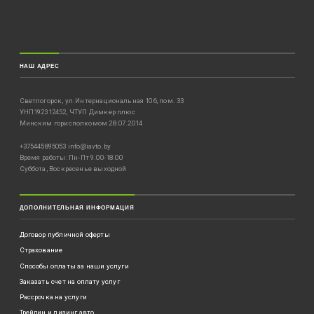
НАШ АДРЕС
Светлогорск, ул.Интернациональная 106, пом. 33
УНП192312452, ЧТУП Димкер плюс
Минским горисполкомом 28.07.2014
+375445895053 info@iavto.by
Время работы: Пн-Пт 9.00-18.00
Суббота, Воскресенье выходной
ДОПОЛНИТЕЛЬНАЯ ИНФОРМАЦИЯ
Договор публичной оферты
Страхование
Способы оплаты за наши услуги
Заказать счет на оплату услуг
Рассрочка на услуги
Трейдин и лизинг авто